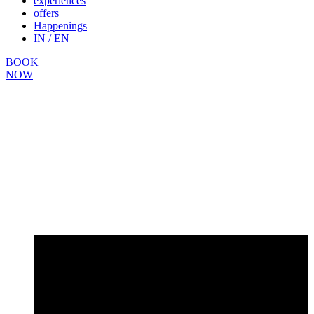
experiences
offers
Happenings
IN / EN
BOOK
NOW