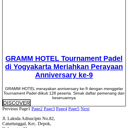
GRAMM HOTEL Tournament Padel
di Yogyakarta Meriahkan Perayaan
Anniversary ke-9
GRAMM HOTEL merayakan anniversary ke-9 dengan menggelar
Tournament Padel diikuti 128 peserta. Simak daftar pemenang dan
keseruannya
DISCOVER
Previous
Page
1
Page
2
Page
3
Page
4
Page
5
Next
Jl. Laksda Adisucipto No.82,
Caturtunggal, Kec. Depok,