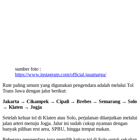
sumber foto :
https://www.instagram.com/official.jasamarga/
Rute paling umum yang digunakan pengendara adalah melalui Tol
Trans Jawa dengan jalur berikut:
Jakarta → Cikampek → Cipali → Brebes → Semarang → Solo
→ Klaten → Jogja
Setelah keluar tol di Klaten atau Solo, perjalanan dilanjutkan melalui
jalan arteri menuju Jogja. Jalur ini sudah cukup nyaman dengan
banyak pilihan rest area, SPBU, hingga tempat makan.
Beberapa pengendara juga memilih keluar tol di Solo untuk sekalian