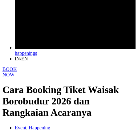
happenings
IN/EN
BOOK
NOW
Cara Booking Tiket Waisak
Borobudur 2026 dan
Rangkaian Acaranya
Event
,
Happening