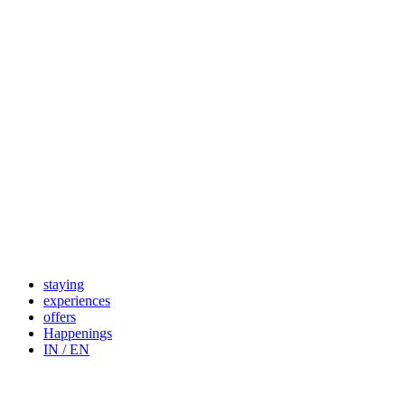
Skip
to
content
staying
experiences
offers
Happenings
IN / EN