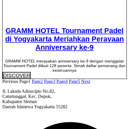
GRAMM HOTEL Tournament Padel
di Yogyakarta Meriahkan Perayaan
Anniversary ke-9
GRAMM HOTEL merayakan anniversary ke-9 dengan menggelar
Tournament Padel diikuti 128 peserta. Simak daftar pemenang dan
keseruannya
DISCOVER
Previous
Page
1
Page
2
Page
3
Page
4
Page
5
Next
Jl. Laksda Adisucipto No.82,
Caturtunggal, Kec. Depok,
Kabupaten Sleman
Daerah Istimewa Yogyakarta 55282