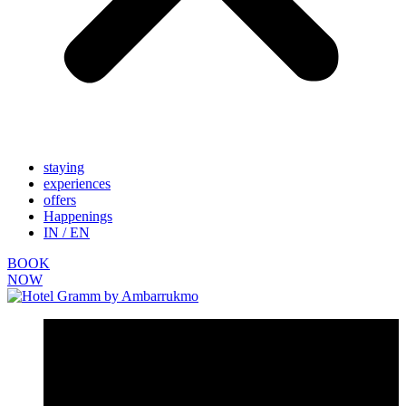
staying
experiences
offers
Happenings
IN / EN
BOOK
NOW