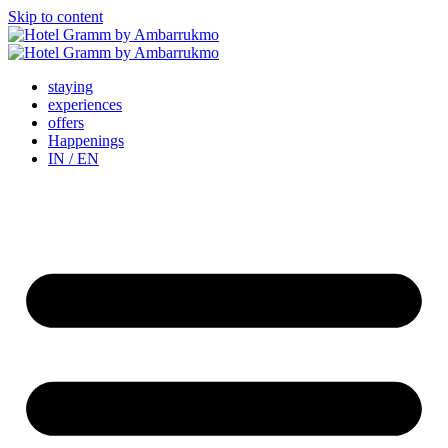
Skip to content
staying
experiences
offers
Happenings
IN / EN