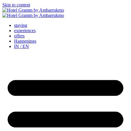
Skip to content
staying
experiences
offers
Happenings
IN / EN