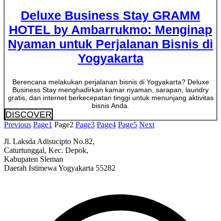
Deluxe Business Stay GRAMM
HOTEL by Ambarrukmo: Menginap
Nyaman untuk Perjalanan Bisnis di
Yogyakarta
Berencana melakukan perjalanan bisnis di Yogyakarta? Deluxe
Business Stay menghadirkan kamar nyaman, sarapan, laundry
gratis, dan internet berkecepatan tinggi untuk menunjang aktivitas
bisnis Anda.
DISCOVER
Previous
Page
1
Page
2
Page
3
Page
4
Page
5
Next
Jl. Laksda Adisucipto No.82,
Caturtunggal, Kec. Depok,
Kabupaten Sleman
Daerah Istimewa Yogyakarta 55282