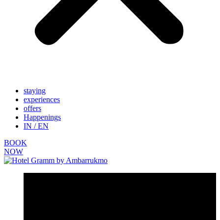
staying
experiences
offers
Happenings
IN / EN
BOOK
NOW