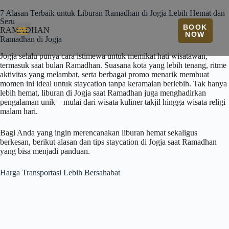
7 Alasan Terbaik untuk Liburan Ramadhan di Jogja Lebih Hemat dan
Seru
BOOK
RAMADHAN
NOW
Ramadhan di Jogja
Jogja selalu punya cara istimewa untuk memikat hati wisatawan,
termasuk saat bulan Ramadhan. Suasana kota yang lebih tenang, ritme
aktivitas yang melambat, serta berbagai promo menarik membuat
momen ini ideal untuk staycation tanpa keramaian berlebih. Tak hanya
lebih hemat, liburan di Jogja saat Ramadhan juga menghadirkan
pengalaman unik—mulai dari wisata kuliner takjil hingga wisata religi
malam hari.
Bagi Anda yang ingin merencanakan liburan hemat sekaligus
berkesan, berikut alasan dan tips staycation di Jogja saat Ramadhan
yang bisa menjadi panduan.
Harga Transportasi Lebih Bersahabat