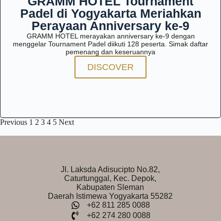
GRAMM HOTEL Tournament
Padel di Yogyakarta Meriahkan
Perayaan Anniversary ke-9
GRAMM HOTEL merayakan anniversary ke-9 dengan
menggelar Tournament Padel diikuti 128 peserta. Simak daftar
pemenang dan keseruannya
DISCOVER
Previous
1
2
3
4
5
Next
Jl. Laksda Adisucipto No.82,
Caturtunggal, Kec. Depok,
Kabupaten Sleman
Daerah Istimewa Yogyakarta 55282
+62 811 285 0088
+62 274 280 0088