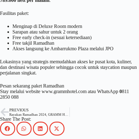
789.000 nett per malam
.
Fasilitas paket:
Menginap di Deluxe Room modern
Sarapan atau sahur untuk 2 orang
Free early check-in (sesuai ketersediaan)
Free takjil Ramadhan
Akses langsung ke Ambarrukmo Plaza melalui JPO
Lokasinya yang strategis memudahkan akses ke pusat kota, kuliner,
dan destinasi wisata populer sehingga cocok untuk staycation maupun
perjalanan singkat.
Pesan sekarang paket Ramadhan
Stay melalui website
www.grammhotel.com
atau WhatsApp
0
811
2850 088
PREVIOUS
Rayakan Ramadhan 2024, GRAMM HOTEL by Ambarrukmo Gelar Intimate Konser Musik Religi Bersama Panji Sakti yang
Share The Post: