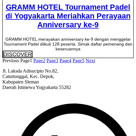
GRAMM HOTEL Tournament Padel
di Yogyakarta Meriahkan Perayaan
Anniversary ke-9
GRAMM HOTEL merayakan anniversary ke-9 dengan menggelar
Tournament Padel diikuti 128 peserta. Simak daftar pemenang dan
keseruannya
DISCOVER
Previous
Page
1
Page
2
Page
3
Page
4
Page
5
Next
Jl. Laksda Adisucipto No.82,
Caturtunggal, Kec. Depok,
Kabupaten Sleman
Daerah Istimewa Yogyakarta 55282