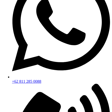
+62 811 285 0088