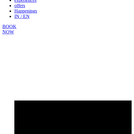
experiences
offers
Happenings
IN / EN
BOOK
NOW